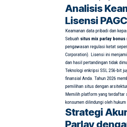
Analisis Ke
Lisensi PAG
Keamanan data pribadi dan kepa
Sebuah
situs mix parlay bonu
pengawasan regulasi ketat sepe
Corporation). Lisensi ini menjam
dan hasil pertandingan tidak dima
Teknologi enkripsi SSL 256-bit 
finansial Anda. Tahun 2026 mem
pemilihan situs dengan arsitekt
Memilih platform yang terdafta
konsumen dilindungi oleh hukum 
Strategi Aku
Parlay deng