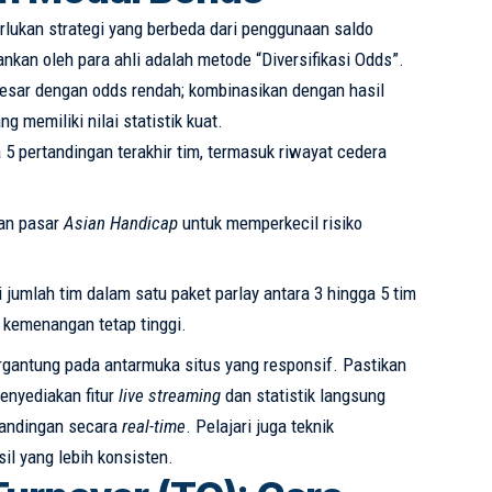
kan strategi yang berbeda dari penggunaan saldo
ankan oleh para ahli adalah metode “Diversifikasi Odds”.
esar dengan odds rendah; kombinasikan dengan hasil
ng memiliki nilai statistik kuat.
 5 pertandingan terakhir tim, termasuk riwayat cedera
an pasar
Asian Handicap
untuk memperkecil risiko
 jumlah tim dalam satu paket parlay antara 3 hingga 5 tim
 kemenangan tetap tinggi.
bergantung pada antarmuka situs yang responsif. Pastikan
enyediakan fitur
live streaming
dan statistik langsung
tandingan secara
real-time
. Pelajari juga
teknik
il yang lebih konsisten.