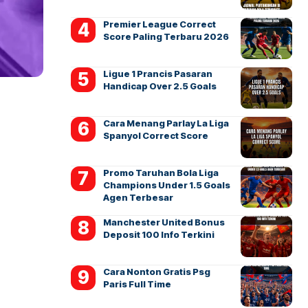
Premier League Correct
Score Paling Terbaru 2026
Ligue 1 Prancis Pasaran
Handicap Over 2.5 Goals
Cara Menang Parlay La Liga
Spanyol Correct Score
Promo Taruhan Bola Liga
Champions Under 1.5 Goals
Agen Terbesar
Manchester United Bonus
Deposit 100 Info Terkini
Cara Nonton Gratis Psg
Paris Full Time