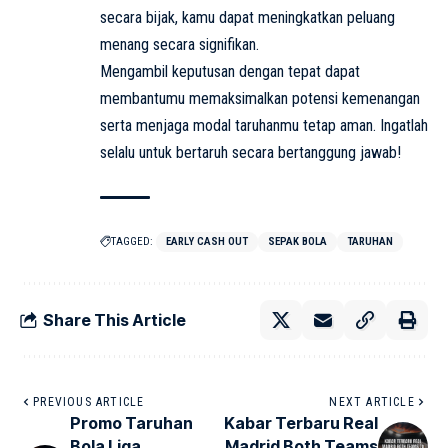
secara bijak, kamu dapat meningkatkan peluang
menang secara signifikan.
Mengambil keputusan dengan tepat dapat
membantumu memaksimalkan potensi kemenangan
serta menjaga modal taruhanmu tetap aman. Ingatlah
selalu untuk bertaruh secara bertanggung jawab!
TAGGED:
EARLY CASH OUT
SEPAK BOLA
TARUHAN
Share This Article
PREVIOUS ARTICLE
NEXT ARTICLE
Promo Taruhan
Kabar Terbaru Real
Bola Liga
Madrid Both Teams