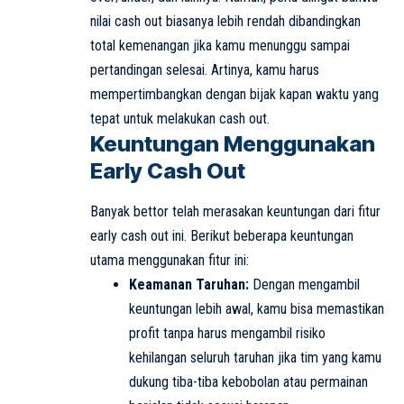
nilai cash out biasanya lebih rendah dibandingkan
total kemenangan jika kamu menunggu sampai
pertandingan selesai. Artinya, kamu harus
mempertimbangkan dengan bijak kapan waktu yang
tepat untuk melakukan cash out.
Keuntungan Menggunakan
Early Cash Out
Banyak bettor telah merasakan keuntungan dari fitur
early cash out ini. Berikut beberapa keuntungan
utama menggunakan fitur ini:
Keamanan Taruhan:
Dengan mengambil
keuntungan lebih awal, kamu bisa memastikan
profit tanpa harus mengambil risiko
kehilangan seluruh taruhan jika tim yang kamu
dukung tiba-tiba kebobolan atau permainan