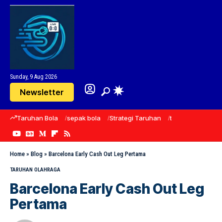
Sunday, 9 Aug 2026
Newsletter
Taruhan Bola
sepak bola
Strategi Taruhan
taruhan
predik
Home
»
Blog
»
Barcelona Early Cash Out Leg Pertama
TARUHAN OLAHRAGA
Barcelona Early Cash Out Leg
Pertama