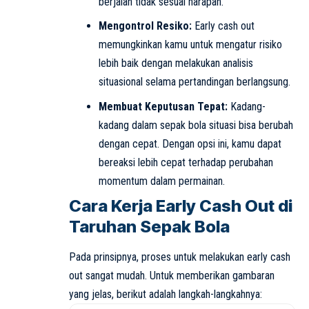
berjalan tidak sesuai harapan.
Mengontrol Resiko:
Early cash out
memungkinkan kamu untuk mengatur risiko
lebih baik dengan melakukan analisis
situasional selama pertandingan berlangsung.
Membuat Keputusan Tepat:
Kadang-
kadang dalam sepak bola situasi bisa berubah
dengan cepat. Dengan opsi ini, kamu dapat
bereaksi lebih cepat terhadap perubahan
momentum dalam permainan.
Cara Kerja Early Cash Out di
Taruhan Sepak Bola
Pada prinsipnya, proses untuk melakukan early cash
out sangat mudah. Untuk memberikan gambaran
yang jelas, berikut adalah langkah-langkahnya: