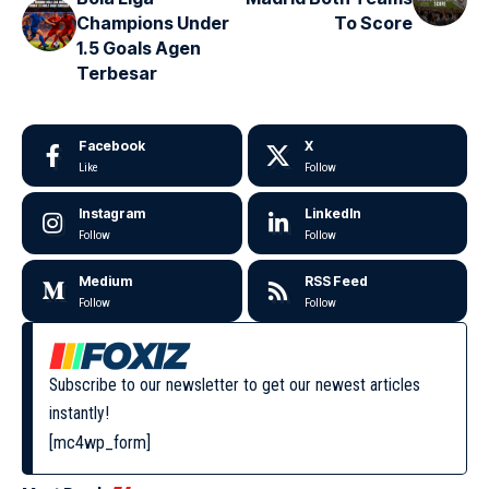
Champions Under
To Score
1.5 Goals Agen
Terbesar
Facebook
X
Like
Follow
Instagram
LinkedIn
Follow
Follow
Medium
RSS Feed
Follow
Follow
Subscribe to our newsletter to get our newest articles
instantly!
[mc4wp_form]