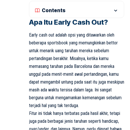
Contents
Apa Itu Early Cash Out?
Early cash out adalah opsi yang ditawarkan oleh
beberapa sportsbook yang memungkinkan bettor
untuk menarik uang taruhan mereka sebelum
pertandingan berakhir. Misalnya, ketika kamu
memasang taruhan pada Barcelona dan mereka
unggul pada menit-menit awal pertandingan, kamu
dapat mengambil untung pada saat itu juga meskipun
masih ada waktu tersisa dalam laga. Ini sangat
berguna untuk mengamankan kemenangan sebelum
terjadi hal yang tak terduga.
Fitur ini tidak hanya terbatas pada hasil akhir, tetapi
juga pada berbagai jenis taruhan seperti handicap,
over/under, dan lainnya. Namun, perlu diingat bahwa