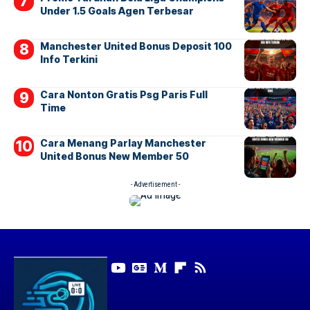
Under 1.5 Goals Agen Terbesar
Manchester United Bonus Deposit 100
Info Terkini
Cara Nonton Gratis Psg Paris Full
Time
Cara Menang Parlay Manchester
United Bonus New Member 50
- Advertisement -