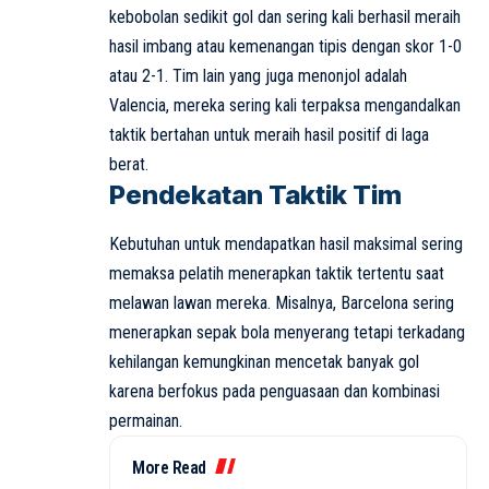
kebobolan sedikit gol dan sering kali berhasil meraih
hasil imbang atau kemenangan tipis dengan skor 1-0
atau 2-1. Tim lain yang juga menonjol adalah
Valencia, mereka sering kali terpaksa mengandalkan
taktik bertahan untuk meraih hasil positif di laga
berat.
Pendekatan Taktik Tim
Kebutuhan untuk mendapatkan hasil maksimal sering
memaksa pelatih menerapkan taktik tertentu saat
melawan lawan mereka. Misalnya, Barcelona sering
menerapkan sepak bola menyerang tetapi terkadang
kehilangan kemungkinan mencetak banyak gol
karena berfokus pada penguasaan dan kombinasi
permainan.
More Read