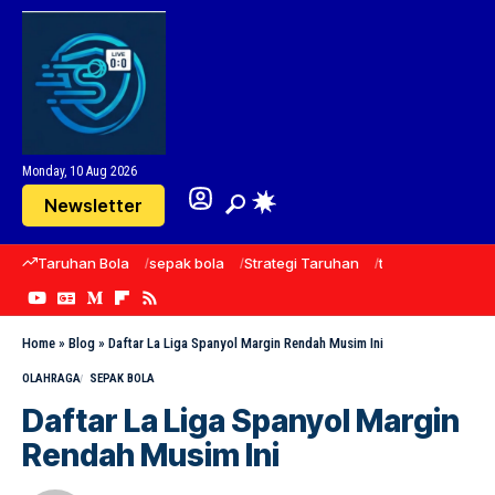
Monday, 10 Aug 2026
Newsletter
Taruhan Bola
sepak bola
Strategi Taruhan
taruhan
predik
Home
»
Blog
»
Daftar La Liga Spanyol Margin Rendah Musim Ini
OLAHRAGA
SEPAK BOLA
Daftar La Liga Spanyol Margin
Rendah Musim Ini