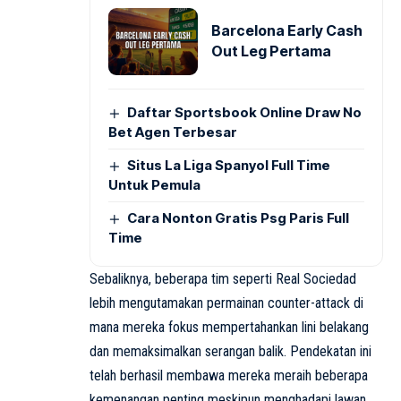
Barcelona Early Cash
Out Leg Pertama
Daftar Sportsbook Online Draw No
Bet Agen Terbesar
Situs La Liga Spanyol Full Time
Untuk Pemula
Cara Nonton Gratis Psg Paris Full
Time
Sebaliknya, beberapa tim seperti Real Sociedad
lebih mengutamakan permainan counter-attack di
mana mereka fokus mempertahankan lini belakang
dan memaksimalkan serangan balik. Pendekatan ini
telah berhasil membawa mereka meraih beberapa
kemenangan penting meskipun menghadapi lawan