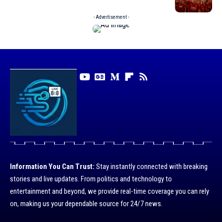
- Advertisement -
Information You Can Trust:
Stay instantly connected with breaking
stories and live updates. From politics and technology to
entertainment and beyond, we provide real-time coverage you can rely
on, making us your dependable source for 24/7 news.