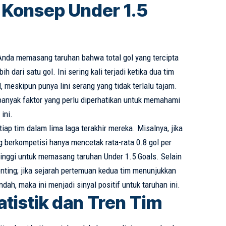
 Konsep Under 1.5
 Anda memasang taruhan bahwa total gol yang tercipta
h dari satu gol. Ini sering kali terjadi ketika dua tim
 meskipun punya lini serang yang tidak terlalu tajam.
anyak faktor yang perlu diperhatikan untuk memahami
ini.
etiap tim dalam lima laga terakhir mereka. Misalnya, jika
 berkompetisi hanya mencetak rata-rata 0.8 gol per
tinggi untuk memasang taruhan Under 1.5 Goals. Selain
penting; jika sejarah pertemuan kedua tim menunjukkan
dah, maka ini menjadi sinyal positif untuk taruhan ini.
tatistik dan Tren Tim