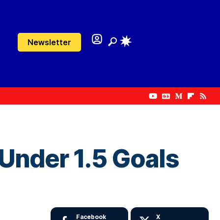
Newsletter
Under 1.5 Goals
Facebook
X