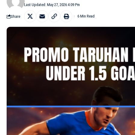
Last Updated: May 27, 2026 4:09 Pm
Share
6 Min Read