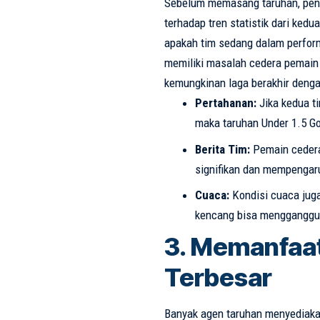
Sebelum memasang taruhan, penti
terhadap tren statistik dari ked
apakah tim sedang dalam perfor
memiliki masalah cedera pemain 
kemungkinan laga berakhir denga
Pertahanan:
Jika kedua ti
maka taruhan Under 1.5 Go
Berita Tim:
Pemain cedera
signifikan dan mempengar
Cuaca:
Kondisi cuaca juga
kencang bisa mengganggu 
3. Memanfaa
Terbesar
Banyak agen taruhan menyediaka