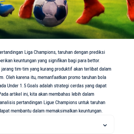
rtandingan Liga Champions, taruhan dengan prediksi
erikan keuntungan yang signifikan bagi para bettor.
 jarang tim-tim yang kurang produktif akan terlibat dalam
nim. Oleh karena itu, memanfaatkan promo
taruhan bola
da Under 1.5 Goals adalah strategi cerdas yang dapat
da artikel ini, kita akan membahas lebih dalam
analisis pertandingan Ligue Champions untuk taruhan
ng dapat membantu dalam memaksimalkan keuntungan.