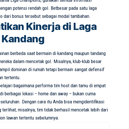
rtama Liga Champions, gunakan semua informasi
engan potensi rendah gol. Betbesar pada satu laga
ldo dari bonus tersebut sebagai modal tambahan.
ikan Kinerja di Laga
 Kandang
mainan berbeda saat bermain di kandang maupun tandang
ereka dalam mencetak gol. Misalnya, klub-klub besar
ampil dominan di rumah tetapi bermain sangat defensif
n tertentu.
elajari bagaimana performa tim host dan tamu di empat
a di berbagai lokasi – home dan away – bukan cuma
eseluruhan. Dengan cara itu Anda bisa mengidentifikasi
terlihat; misalnya, tim tidak berhasil mencetak lebih dari
dion lawan tertentu sebelumnya.