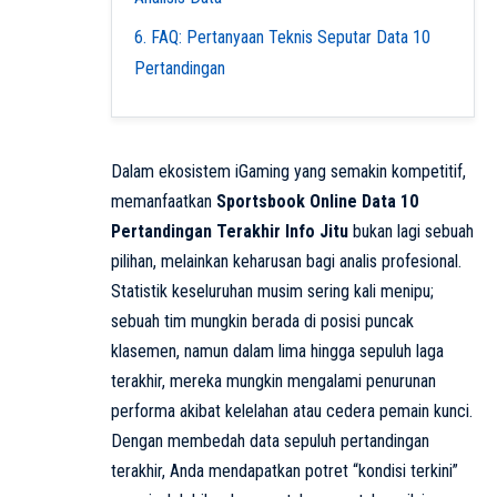
6. FAQ: Pertanyaan Teknis Seputar Data 10
Pertandingan
Dalam ekosistem iGaming yang semakin kompetitif,
memanfaatkan
Sportsbook Online Data 10
Pertandingan Terakhir Info Jitu
bukan lagi sebuah
pilihan, melainkan keharusan bagi analis profesional.
Statistik keseluruhan musim sering kali menipu;
sebuah tim mungkin berada di posisi puncak
klasemen, namun dalam lima hingga sepuluh laga
terakhir, mereka mungkin mengalami penurunan
performa akibat kelelahan atau cedera pemain kunci.
Dengan membedah data sepuluh pertandingan
terakhir, Anda mendapatkan potret “kondisi terkini”