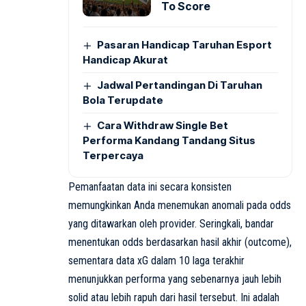
To Score
Pasaran Handicap Taruhan Esport
Handicap Akurat
Jadwal Pertandingan Di Taruhan
Bola Terupdate
Cara Withdraw Single Bet
Performa Kandang Tandang Situs
Terpercaya
Pemanfaatan data ini secara konsisten
memungkinkan Anda menemukan anomali pada odds
yang ditawarkan oleh provider. Seringkali, bandar
menentukan odds berdasarkan hasil akhir (outcome),
sementara data xG dalam 10 laga terakhir
menunjukkan performa yang sebenarnya jauh lebih
solid atau lebih rapuh dari hasil tersebut. Ini adalah