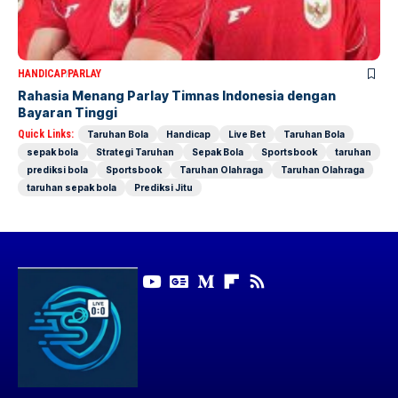
HANDICAP
PARLAY
Rahasia Menang Parlay Timnas Indonesia dengan
Bayaran Tinggi
Quick Links:
Taruhan Bola
Handicap
Live Bet
Taruhan Bola
sepak bola
Strategi Taruhan
Sepak Bola
Sportsbook
taruhan
prediksi bola
Sportsbook
Taruhan Olahraga
Taruhan Olahraga
taruhan sepak bola
Prediksi Jitu