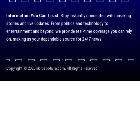
Information You Can Trust:
Stay instantly connected with breaking
stories and live updates. From politics and technology to
entertainment and beyond, we provide real-time coverage you can rely
on, making us your dependable source for 24/7 news.
Copyright © 2026 librosbolivia.com, All Rights Reserved.