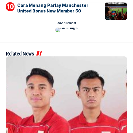
Cara Menang Parlay Manchester
United Bonus New Member 50
- Advertisement -
Related News