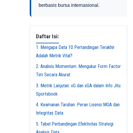
berbasis bursa internasional.
Daftar Isi:
1. Mengapa Data 10 Pertandingan Terakhir
Adalah Metrik Vital?
2. Analisis Momentum: Mengukur Form Factor
Tim Secara Akurat
3. Metrik Lanjutan: xG dan xGA dalam Info Jitu
Sportsbook
4. Keamanan Taruhan: Peran Lisensi MGA dan
Integritas Data
5. Tabel Perbandingan Efektivitas Strategi
Analisis Data