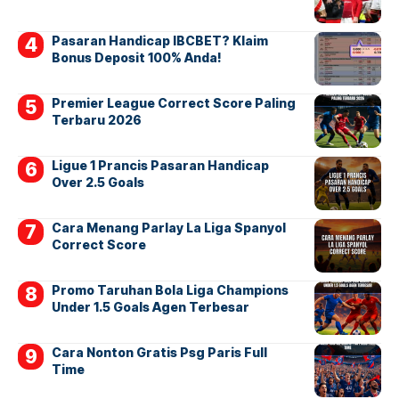
Pasaran Handicap IBCBET? Klaim
Bonus Deposit 100% Anda!
Premier League Correct Score Paling
Terbaru 2026
Ligue 1 Prancis Pasaran Handicap
Over 2.5 Goals
Cara Menang Parlay La Liga Spanyol
Correct Score
Promo Taruhan Bola Liga Champions
Under 1.5 Goals Agen Terbesar
Cara Nonton Gratis Psg Paris Full
Time